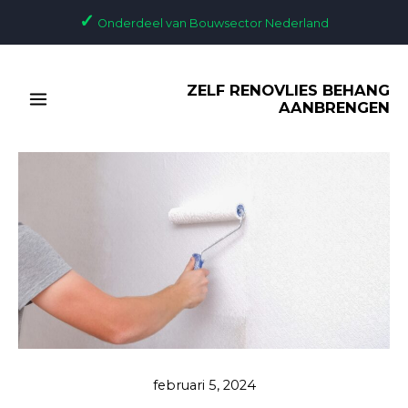
Ga
Bericht
✓
Onderdeel van Bouwsector Nederland
naar
navigatie
de
MAIN
inhoud
ZELF RENOVLIES BEHANG
MENU
AANBRENGEN
februari 5, 2024