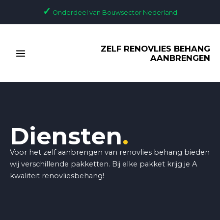
Ga
✓
Onderdeel van Bouwsector Nederland
naar
de
MAIN
inhoud
ZELF RENOVLIES BEHANG
MENU
AANBRENGEN
Diensten
.
Voor het zelf aanbrengen van renovlies behang bieden
wij verschillende pakketten. Bij elke pakket krijg je A
kwaliteit renovliesbehang!