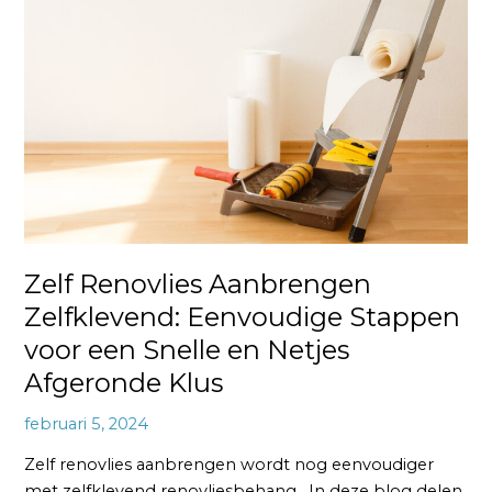
Aanbrengen
Zelfklevend:
Eenvoudige
Stappen
voor
een
Snelle
en
Netjes
Afgeronde
Klus
Zelf Renovlies Aanbrengen
Zelfklevend: Eenvoudige Stappen
voor een Snelle en Netjes
Afgeronde Klus
februari 5, 2024
Zelf renovlies aanbrengen wordt nog eenvoudiger
met zelfklevend renovliesbehang. In deze blog delen