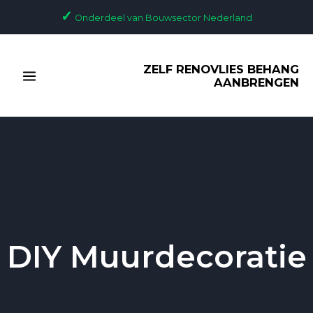
Ga
✓
Onderdeel van Bouwsector Nederland
naar
de
MAIN
inhoud
ZELF RENOVLIES BEHANG
MENU
AANBRENGEN
DIY Muurdecoratie