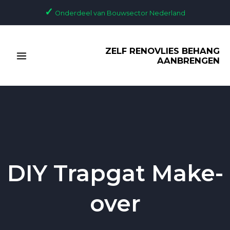
Ga
✓
Onderdeel van Bouwsector Nederland
naar
de
MAIN
inhoud
ZELF RENOVLIES BEHANG
MENU
AANBRENGEN
DIY Trapgat Make-
over