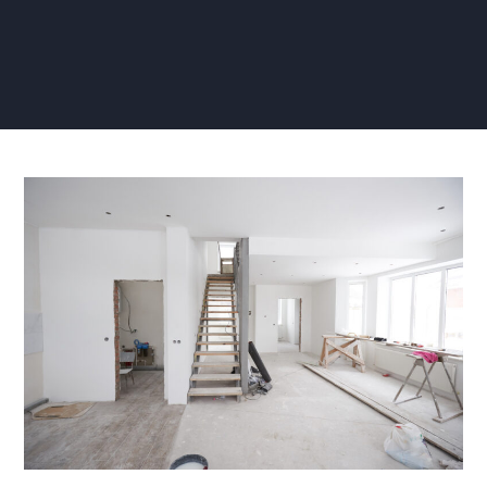
Zelf
Renovlies
Aanbrengen
Trapgat:
Stappenplan
voor
een
Stijlvolle
Entrée