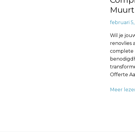
Comple
een
Muurt
Profession
Muurtrans
februari 5
Wil je jo
renovlies
complete g
benodigdh
transform
Offerte Aa
Meer leze