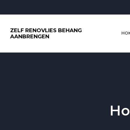
Ga
naar
de
inhoud
ZELF RENOVLIES BEHANG
HO
AANBRENGEN
Ho