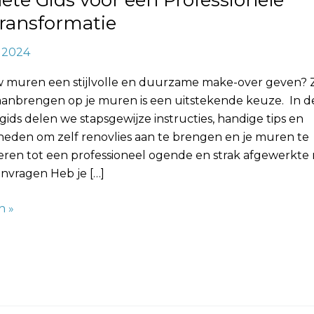
te Gids voor een Professionele
ransformatie
ele
formatie
, 2024
uw muren een stijlvolle en duurzame make-over geven? 
 aanbrengen op je muren is een uitstekende keuze. In d
ids delen we stapsgewijze instructies, handige tips en
eden om zelf renovlies aan te brengen en je muren te
eren tot een professioneel ogende en strak afgewerkte 
nvragen Heb je […]
n »