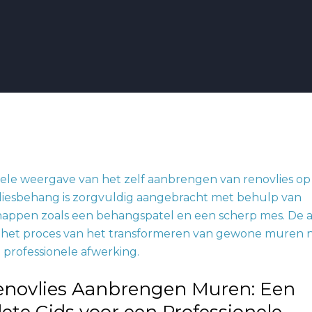
en
Renovlies Aanbrengen Muren: Een