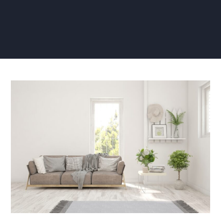
Zelf
Renovlies
Aanbrengen
Woonkamer:
Vernieuw
Je
Leefruimte
Met
Stijl