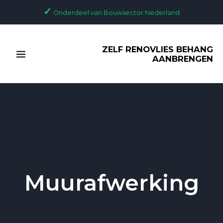
Ga
✓
Onderdeel van Bouwsector Nederland
naar
de
MAIN
inhoud
ZELF RENOVLIES BEHANG
MENU
AANBRENGEN
Muurafwerking