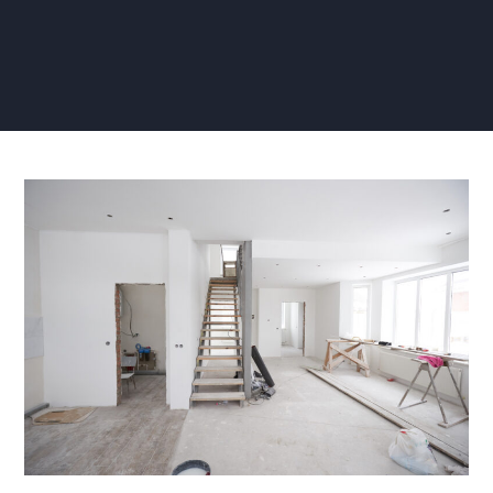
Zelf
Renovlies
Aanbrengen
Trapgat:
Stappenplan
voor
een
Stijlvolle
Entrée