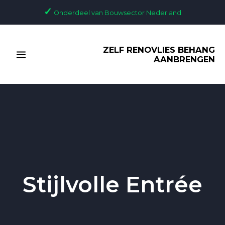
Ga
✓
Onderdeel van Bouwsector Nederland
naar
de
MAIN
inhoud
ZELF RENOVLIES BEHANG
MENU
AANBRENGEN
Stijlvolle Entrée