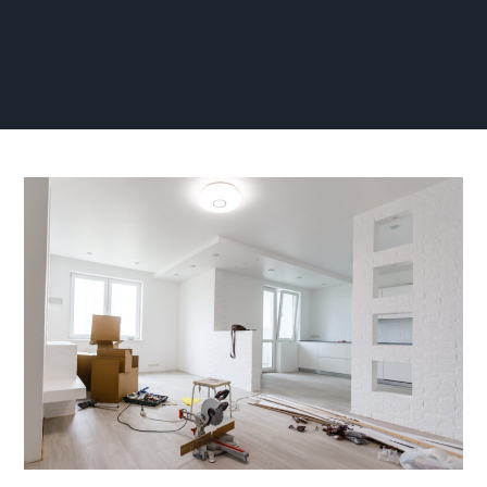
Zelf
Renovlies
Aanbrengen
Stappenplan:
Een
Gedetailleerde
Gids
voor
een
Vlekkeloze
Renovatie