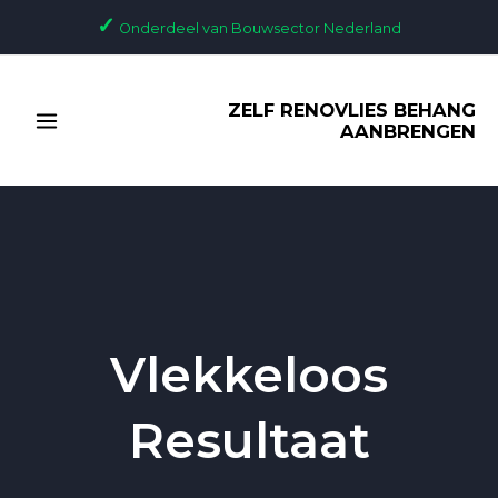
Ga
✓
Onderdeel van Bouwsector Nederland
naar
de
MAIN
inhoud
ZELF RENOVLIES BEHANG
MENU
AANBRENGEN
Vlekkeloos
Resultaat