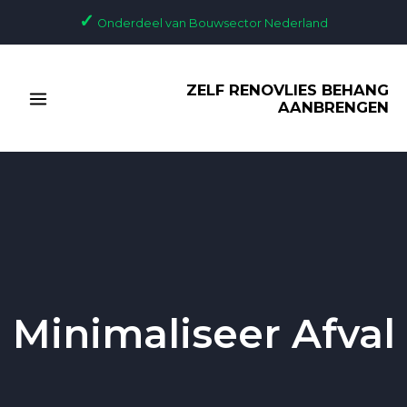
Ga
✓
Onderdeel van Bouwsector Nederland
naar
de
MAIN
inhoud
ZELF RENOVLIES BEHANG
MENU
AANBRENGEN
Minimaliseer Afval