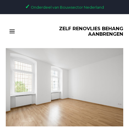
Ga
Bericht
✓
Onderdeel van Bouwsector Nederland
naar
navigatie
de
MAIN
inhoud
ZELF RENOVLIES BEHANG
MENU
AANBRENGEN